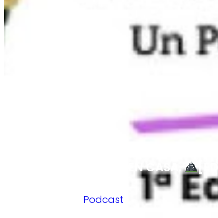
BARREDOS, COMO EN CASA.
[ED
10/06/2025
Podcast
/