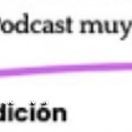
ICIÓN LAVIANA. T1 EP4]. «Un Podcas