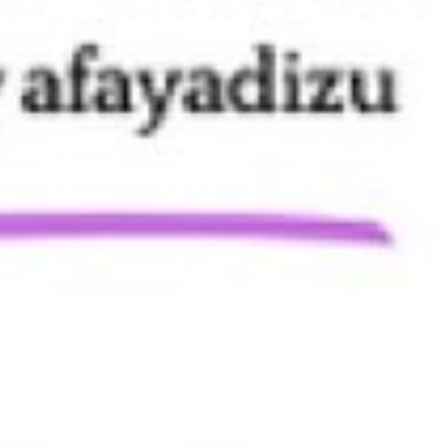
t muy Afayadizu»