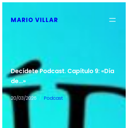
Saltar
al
MARIO VILLAR
contenido
Decídete Podcast. Capítulo 9: «Día
de…»
20/03/2026
Podcast
/